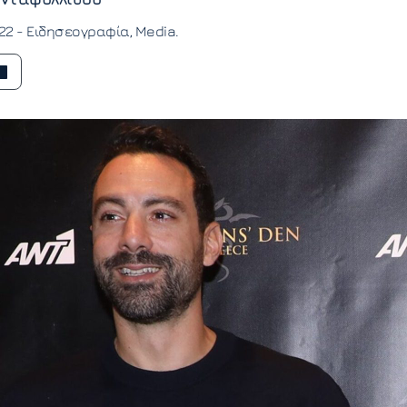
:22 -
Ειδησεογραφία
Media