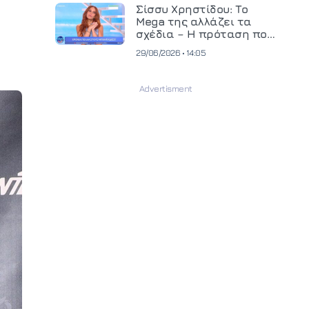
και ανεβάζει τον πήχη
Σίσσυ Χρηστίδου: Το
στην παραγωγή
Mega της αλλάζει τα
οπτικοακουστικού
σχέδια – Η πρόταση που
περιεχομένου
θα κρίνει το μέλλον της
29/06/2026 • 14:05