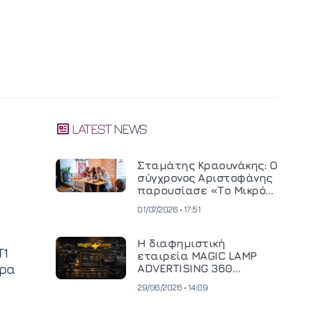
LATEST NEWS
Σταμάτης Κραουνάκης: Ο
σύγχρονος Αριστοφάνης
παρουσίασε «Το Μικρό
Μοναστηράκι» του
01/07/2026 • 17:51
Η διαφημιστική
Τ1
εταιρεία MAGIC LAMP
έρα
ADVERTISING 360
επενδύει σε
29/06/2026 • 14:09
κινηματογραφική
τεχνολογία νέας γενιάς