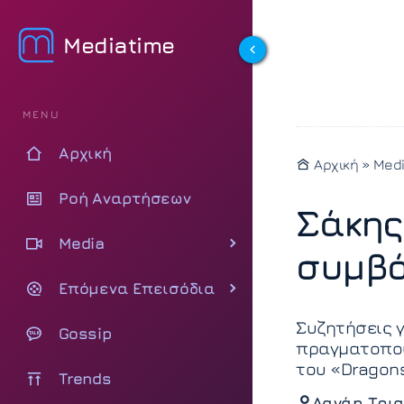
Mediatime
MENU
Αρχική
Αρχική
»
Med
Ροή Αναρτήσεων
Σάκης
Media
συμβό
Επόμενα Επεισόδια
Συζητήσεις γ
Gossip
πραγματοποιε
του «Dragons
Trends
Δανάη Τρια