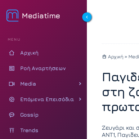
Mediatime
MENU
Αρχική
Αρχική
»
Med
Ροή Αναρτήσεων
Παγιδ
Media
στη ζ
Επόμενα Επεισόδια
πρωτα
Gossip
Ζευγάρι και 
Trends
ΑΝΤ1, Παγιδε