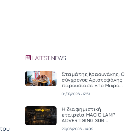
LATEST NEWS
Σταμάτης Κραουνάκης: Ο
σύγχρονος Αριστοφάνης
παρουσίασε «Το Μικρό
Μοναστηράκι» του
01/07/2026 • 17:51
Η διαφημιστική
εταιρεία MAGIC LAMP
ADVERTISING 360
επενδύει σε
 του
29/06/2026 • 14:09
κινηματογραφική
τεχνολογία νέας γενιάς