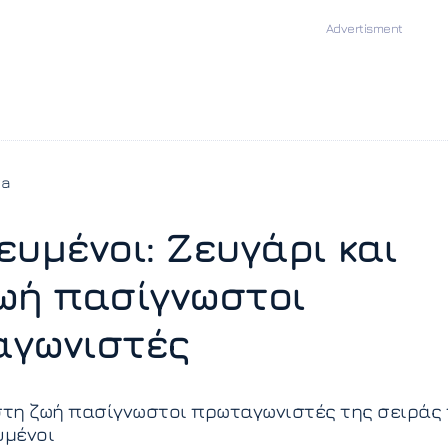
ia
ευμένοι: Ζευγάρι και
ωή πασίγνωστοι
γωνιστές
στη ζωή πασίγνωστοι πρωταγωνιστές της σειράς
υμένοι