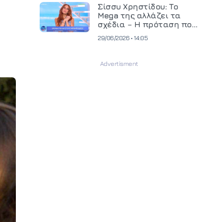
και ανεβάζει τον πήχη
Σίσσυ Χρηστίδου: Το
στην παραγωγή
Mega της αλλάζει τα
οπτικοακουστικού
σχέδια – Η πρόταση που
περιεχομένου
θα κρίνει το μέλλον της
29/06/2026 • 14:05