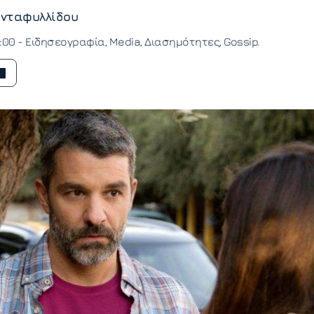
νταφυλλίδου
9:00 -
Ειδησεογραφία
Media
Διασημότητες
Gossip