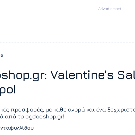
ia
shop.gr: Valentine’s S
ρο!
κές προσφορές, με κάθε αγορά και ένα ξεχωριστ
ά από το ogdooshop.gr!
νταφυλλίδου