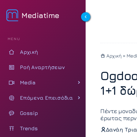
Mediatime
MENU
Αρχική
Αρχική
»
Med
Ροή Αναρτήσεων
Ogdoo
Media
1+1 δώ
Επόμενα Επεισόδια
Πέντε μοναδι
Gossip
έρωτας περν
Trends
Δανάη Τρια