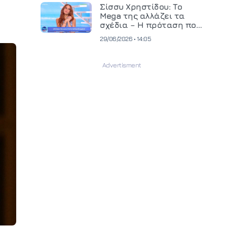
και ανεβάζει τον πήχη
Σίσσυ Χρηστίδου: Το
στην παραγωγή
Mega της αλλάζει τα
οπτικοακουστικού
σχέδια – Η πρόταση που
περιεχομένου
θα κρίνει το μέλλον της
29/06/2026 • 14:05