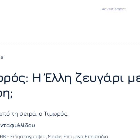
ia
ωρός: Η Έλλη ζευγάρι μ
η;
από τη σειρά, ο Τιμωρός.
νταφυλλίδου
:08 -
Ειδησεογραφία
Media
Επόμενα Επεισόδια