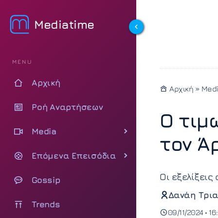
Mediatime
MENU
Αρχική
Αρχική
»
Med
Ροή Αναρτήσεων
Ο τιμ
Media
τον Άρ
Επόμενα Επεισόδια
Οι εξελίξεις 
Gossip
Δανάη Τρια
Trends
09/11/2024 • 16