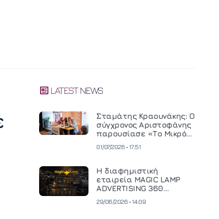
LATEST NEWS
ε
Σταμάτης Κραουνάκης: Ο
σύγχρονος Αριστοφάνης
παρουσίασε «Το Μικρό
Μοναστηράκι» του
01/07/2026 • 17:51
Η διαφημιστική
εταιρεία MAGIC LAMP
ADVERTISING 360
επενδύει σε
29/06/2026 • 14:09
κινηματογραφική
τεχνολογία νέας γενιάς