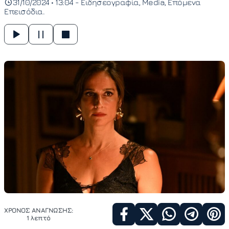
31/10/2024 • 13:04 -
Ειδησεογραφία
Media
Επόμενα
Επεισόδια
ΧΡΟΝΟΣ ΑΝΑΓΝΩΣΗΣ:
1 λεπτό