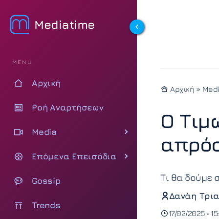
Mediatime
MENU
Αρχική
Αρχική
»
Med
Ροή Αναρτήσεων
Ο Τιμ
Media
απρόσ
Επόμενα Επεισόδια
Τι θα δούμε 
Gossip
Δανάη Τρια
Trends
17/02/2025 • 1