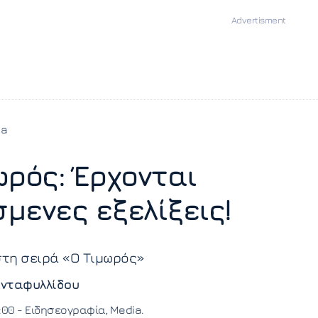
ia
ωρός: Έρχονται
μενες εξελίξεις!
στη σειρά «Ο Τιμωρός»
νταφυλλίδου
5:00 -
Ειδησεογραφία
Media