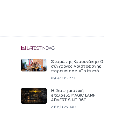
LATEST NEWS
Σταμάτης Κραουνάκης: Ο
σύγχρονος Αριστοφάνης
παρουσίασε «Το Μικρό
Μοναστηράκι» του
01/07/2026 • 17:51
Η διαφημιστική
εταιρεία MAGIC LAMP
ADVERTISING 360
επενδύει σε
29/06/2026 • 14:09
κινηματογραφική
τεχνολογία νέας γενιάς