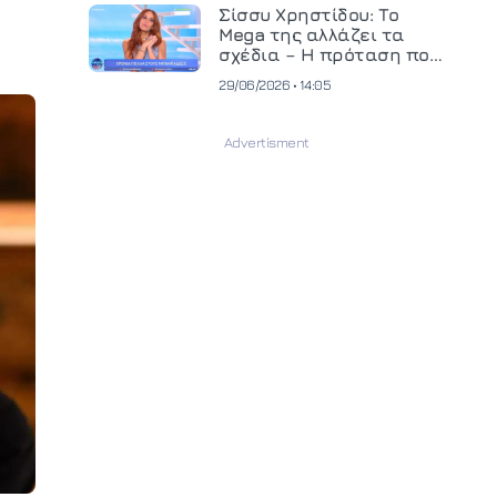
και ανεβάζει τον πήχη
Σίσσυ Χρηστίδου: Το
στην παραγωγή
Mega της αλλάζει τα
οπτικοακουστικού
σχέδια – Η πρόταση που
περιεχομένου
θα κρίνει το μέλλον της
29/06/2026 • 14:05