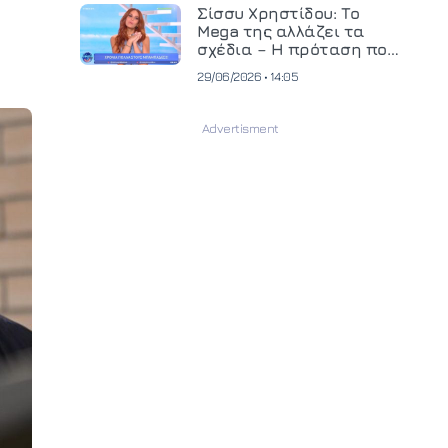
και ανεβάζει τον πήχη
Σίσσυ Χρηστίδου: Το
στην παραγωγή
Mega της αλλάζει τα
οπτικοακουστικού
σχέδια – Η πρόταση που
περιεχομένου
θα κρίνει το μέλλον της
29/06/2026 • 14:05