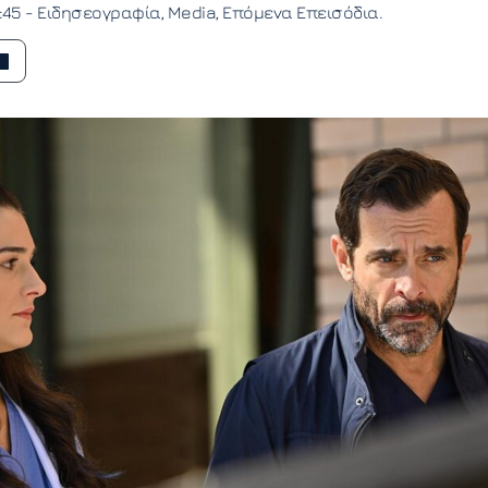
:45 -
Ειδησεογραφία
Media
Επόμενα Επεισόδια