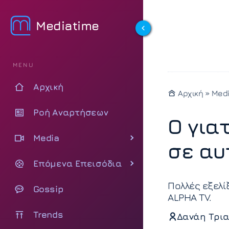
Mediatime
MENU
Αρχική
Αρχική
»
Med
Ροή Αναρτήσεων
Ο για
Media
σε αυ
Επόμενα Επεισόδια
Πολλές εξελί
Gossip
ALPHA TV.
Trends
Δανάη Τρια