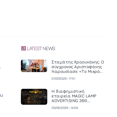
LATEST NEWS
ι
Σταμάτης Κραουνάκης: Ο
σύγχρονος Αριστοφάνης
παρουσίασε «Το Μικρό
Μοναστηράκι» του
01/07/2026 • 17:51
Η διαφημιστική
ου
εταιρεία MAGIC LAMP
ADVERTISING 360
επενδύει σε
29/06/2026 • 14:09
κινηματογραφική
τεχνολογία νέας γενιάς