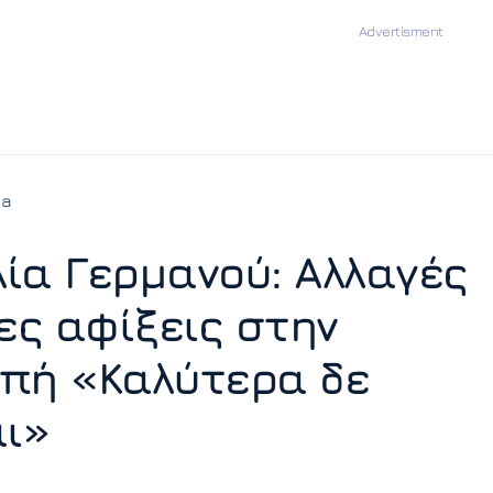
ia
ία Γερμανού: Αλλαγές
έες αφίξεις στην
πή «Καλύτερα δε
αι»