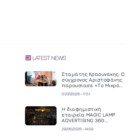
LATEST NEWS
Σταμάτης Κραουνάκης: Ο
σύγχρονος Αριστοφάνης
παρουσίασε «Το Μικρό
Μοναστηράκι» του
01/07/2026 • 17:51
Η διαφημιστική
εταιρεία MAGIC LAMP
ADVERTISING 360
επενδύει σε
29/06/2026 • 14:09
κινηματογραφική
τεχνολογία νέας γενιάς