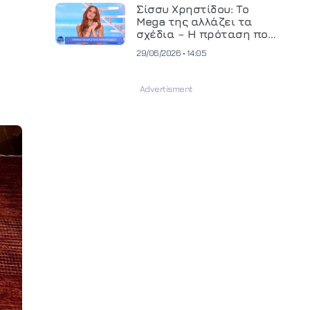
και ανεβάζει τον πήχη
Σίσσυ Χρηστίδου: Το
στην παραγωγή
Mega της αλλάζει τα
οπτικοακουστικού
σχέδια – Η πρόταση που
περιεχομένου
θα κρίνει το μέλλον της
29/06/2026 • 14:05