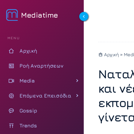
Mediatime
MENU
Αρχική
Αρχική
»
Med
Ροή Αναρτήσεων
Ναταλ
Media
και ν
Επόμενα Επεισόδια
εκπομ
Gossip
γίνετ
Trends