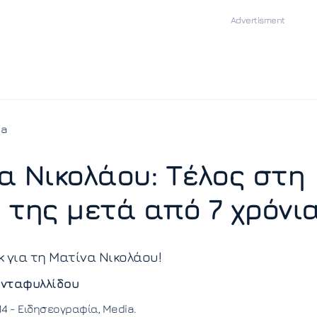
ia
α Νικολάου: Τέλος στη
 της μετά από 7 χρόνι
 για τη Ματίνα Νικολάου!
νταφυλλίδου
14 -
Ειδησεογραφία
Media