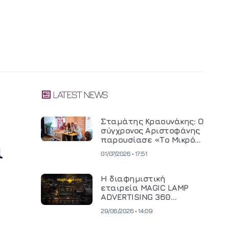
LATEST NEWS
Σταμάτης Κραουνάκης: Ο
σύγχρονος Αριστοφάνης
παρουσίασε «Το Μικρό
α
Μοναστηράκι» του
01/07/2026 • 17:51
Η διαφημιστική
εταιρεία MAGIC LAMP
ADVERTISING 360
επενδύει σε
29/06/2026 • 14:09
κινηματογραφική
τεχνολογία νέας γενιάς