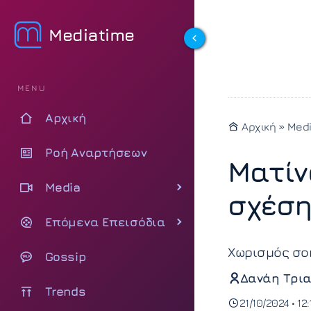
Mediatime
MENU
Αρχική
Αρχική
»
Med
Ροή Αναρτήσεων
Ματίν
Media
σχέση
Επόμενα Επεισόδια
Χωρισμός σοκ
Gossip
Δανάη Τρια
Trends
21/10/2024 • 12: