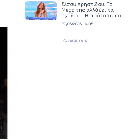
και ανεβάζει τον πήχη
Σίσσυ Χρηστίδου: Το
στην παραγωγή
Mega της αλλάζει τα
οπτικοακουστικού
σχέδια – Η πρόταση που
περιεχομένου
θα κρίνει το μέλλον της
29/06/2026 • 14:05