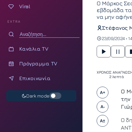
Ο Μάρκος Σεφ
Viral
εβδομάδα τα 
να μην αφήνε
EXTRA
Στέφανος 
23/09/2024 • 14
Κανάλια TV
Πρόγραμμα TV
ΧΡΟΝΟΣ ΑΝΑΓΝΩΣΗ
2 λεπτά
Επικοινωνία
Ο Μ
A+
Dark mode
την
Γιώ
A-
Ο δ
A±
ΑΝΤ1