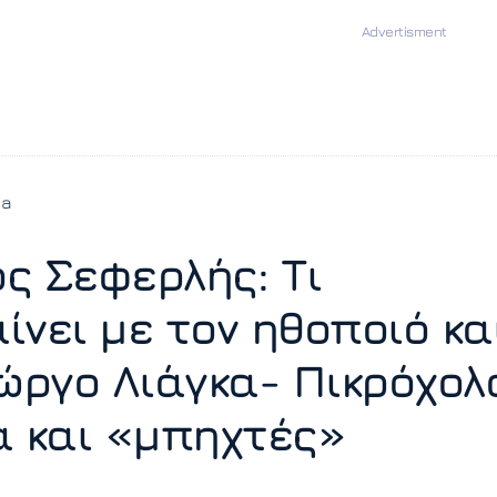
ia
ς Σεφερλής: Τι
ίνει με τον ηθοποιό κα
ιώργο Λιάγκα- Πικρόχολ
α και «μπηχτές»