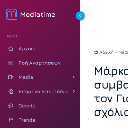
Mediatime
MENU
Αρχική
Αρχική
»
Med
Ροή Αναρτήσεων
Μάρκο
Media
συμβα
Επόμενα Επεισόδια
τον Γ
Gossip
σχόλι
Trends