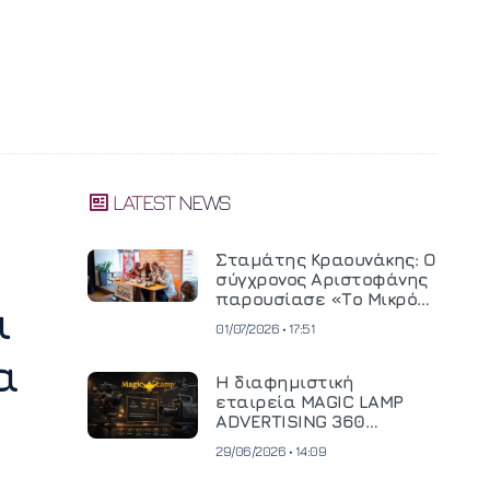
LATEST NEWS
Σταμάτης Κραουνάκης: Ο
σύγχρονος Αριστοφάνης
παρουσίασε «Το Μικρό
ι
Μοναστηράκι» του
01/07/2026 • 17:51
α
Η διαφημιστική
εταιρεία MAGIC LAMP
ADVERTISING 360
επενδύει σε
29/06/2026 • 14:09
κινηματογραφική
τεχνολογία νέας γενιάς