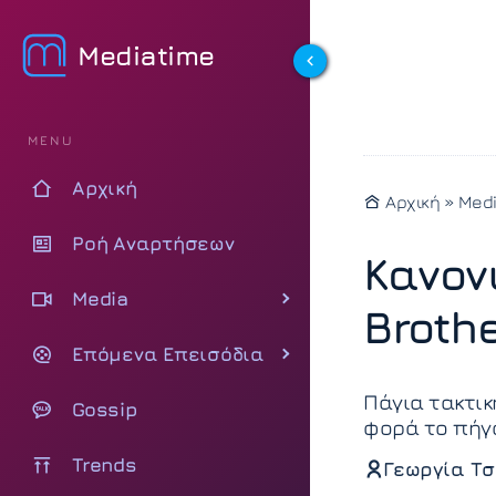
Mediatime
MENU
Αρχική
Αρχική
»
Med
Ροή Αναρτήσεων
Κανον
Media
Brothe
Επόμενα Επεισόδια
Πάγια τακτικ
Gossip
φορά το πήγα
Trends
Γεωργία Τσ