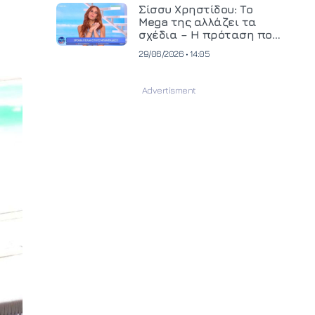
και ανεβάζει τον πήχη
Σίσσυ Χρηστίδου: Το
στην παραγωγή
Mega της αλλάζει τα
οπτικοακουστικού
σχέδια – Η πρόταση που
περιεχομένου
θα κρίνει το μέλλον της
29/06/2026 • 14:05