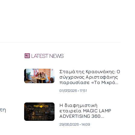
LATEST NEWS
Σταμάτης Κραουνάκης: Ο
σύγχρονος Αριστοφάνης
παρουσίασε «Το Μικρό
Μοναστηράκι» του
01/07/2026 • 17:51
Η διαφημιστική
 τη
εταιρεία MAGIC LAMP
ADVERTISING 360
επενδύει σε
29/06/2026 • 14:09
κινηματογραφική
τεχνολογία νέας γενιάς