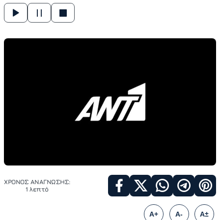
ΧΡΟΝΟΣ ΑΝΑΓΝΩΣΗΣ:
1 λεπτό
A+
A-
A±