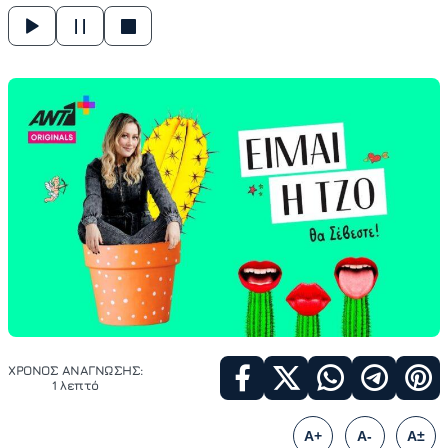
ΧΡΟΝΟΣ ΑΝΑΓΝΩΣΗΣ:
1 λεπτό
A+
A-
A±