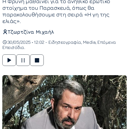
Η Φρύνη μαθαίνει για το ανήθικο ερωτικό
στοίχημα του Παρασκευά, όπως θα
παρακολουθήσουμε στη σειρά «Η γη της
ελιάς».
Τζωρτζίνα Μιχαήλ
30/05/2025 • 12:02 -
Ειδησεογραφία
Media
Επόμενα
Επεισόδια