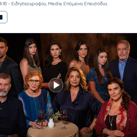
4:16 -
Ειδησεογραφία
Media
Επόμενα Επεισόδια