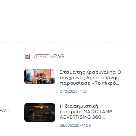
LATEST NEWS
Σταμάτης Κραουνάκης: Ο
σύγχρονος Αριστοφάνης
παρουσίασε «Το Μικρό
Μοναστηράκι» του
01/07/2026 • 17:51
Η διαφημιστική
ννα:
εταιρεία MAGIC LAMP
ADVERTISING 360
επενδύει σε
29/06/2026 • 14:09
κινηματογραφική
τεχνολογία νέας γενιάς