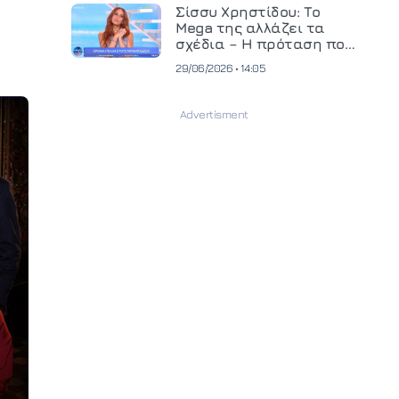
και ανεβάζει τον πήχη
Σίσσυ Χρηστίδου: Το
στην παραγωγή
Mega της αλλάζει τα
οπτικοακουστικού
σχέδια – Η πρόταση που
περιεχομένου
θα κρίνει το μέλλον της
29/06/2026 • 14:05