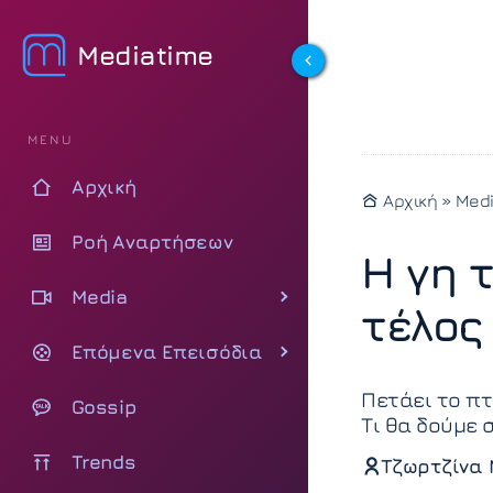
Mediatime
MENU
Αρχική
Αρχική
»
Med
Ροή Αναρτήσεων
Η γη τ
Media
τέλος
Επόμενα Επεισόδια
Πετάει το πτ
Gossip
Τι θα δούμε 
Trends
Τζωρτζίνα 