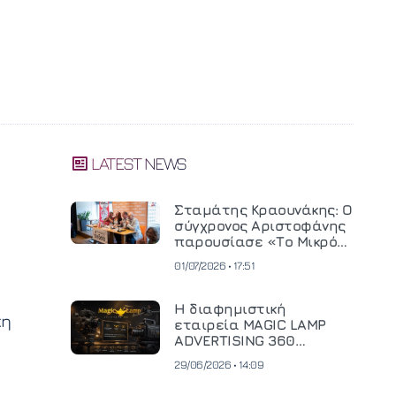
LATEST NEWS
Σταμάτης Κραουνάκης: Ο
σύγχρονος Αριστοφάνης
παρουσίασε «Το Μικρό
Μοναστηράκι» του
01/07/2026 • 17:51
Η διαφημιστική
κη
εταιρεία MAGIC LAMP
ADVERTISING 360
επενδύει σε
29/06/2026 • 14:09
κινηματογραφική
τεχνολογία νέας γενιάς