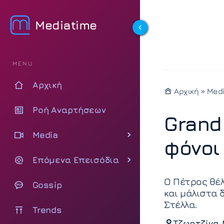
Mediatime
MENU
Αρχική
Αρχική
»
Med
Ροή Αναρτήσεων
Grand 
Media
φόνοι
Επόμενα Επεισόδια
Ο Πέτρος θέλ
Gossip
και μάλιστα 
Στέλλα.
Trends
Τζωρτζίνα 