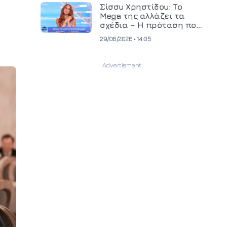
και ανεβάζει τον πήχη
Σίσσυ Χρηστίδου: Το
στην παραγωγή
Mega της αλλάζει τα
οπτικοακουστικού
σχέδια – Η πρόταση που
περιεχομένου
θα κρίνει το μέλλον της
29/06/2026 • 14:05