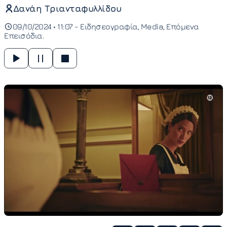
Δανάη Τριανταφυλλίδου
09/10/2024 • 11:07 -
Ειδησεογραφία
Media
Επόμενα
Επεισόδια