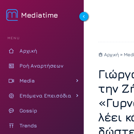
Mediatime
MENU
Αρχική
Αρχική
»
Med
Ροή Αναρτήσεων
Γιώργ
Media
την Ζ
Επόμενα Επεισόδια
«Γυρν
Gossip
λέει 
Trends
δώστε