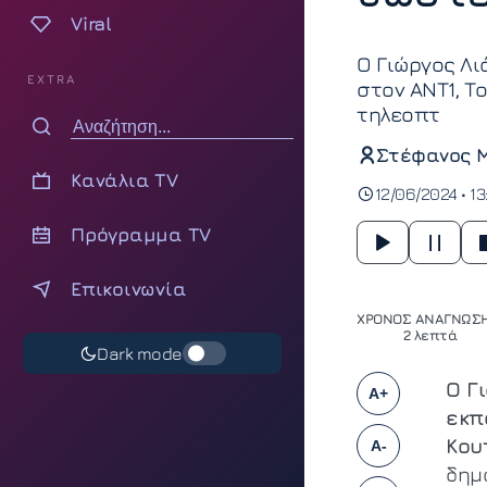
Viral
Ο Γιώργος Λι
EXTRA
στον ΑΝΤ1, Τ
τηλεοπτ
Στέφανος 
Κανάλια TV
12/06/2024 • 1
Πρόγραμμα TV
Επικοινωνία
ΧΡΟΝΟΣ ΑΝΑΓΝΩΣΗ
2 λεπτά
Dark mode
Ο Γ
A+
εκπ
Κου
A-
δημ