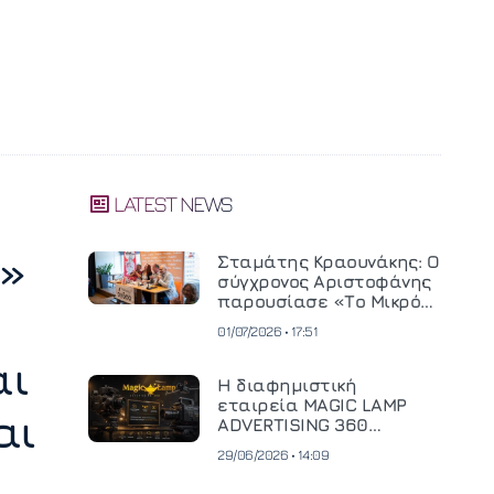
LATEST NEWS
ε»
Σταμάτης Κραουνάκης: Ο
σύγχρονος Αριστοφάνης
παρουσίασε «Το Μικρό
Μοναστηράκι» του
01/07/2026 • 17:51
αι
Η διαφημιστική
εταιρεία MAGIC LAMP
αι
ADVERTISING 360
επενδύει σε
29/06/2026 • 14:09
κινηματογραφική
τεχνολογία νέας γενιάς