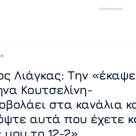
ia
ος Λιάγκας: Την «έκαψ
ήνα Κουτσελίνη-
οβολάει στα κανάλια κ
κόψτε αυτά που έχετε κ
 μου το 12-2»