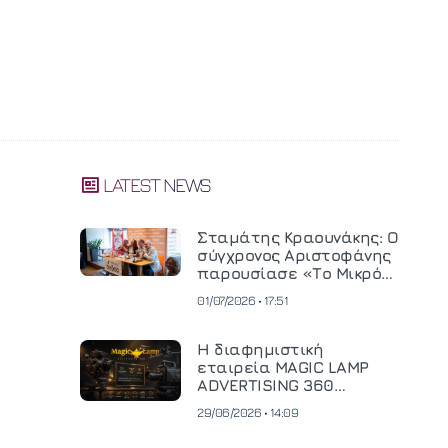
LATEST NEWS
Σταμάτης Κραουνάκης: Ο
σύγχρονος Αριστοφάνης
παρουσίασε «Το Μικρό
Μοναστηράκι» του
01/07/2026 • 17:51
Η διαφημιστική
εταιρεία MAGIC LAMP
ADVERTISING 360
επενδύει σε
29/06/2026 • 14:09
κινηματογραφική
τεχνολογία νέας γενιάς