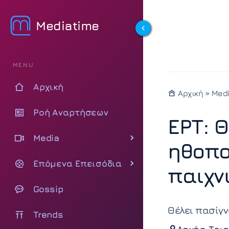
Mediatime
MENU
Αρχική
Αρχική
»
Med
Ροή Αναρτήσεων
ΕΡΤ: 
Media
ηθοπο
Επόμενα Επεισόδια
παιχν
Gossip
Θέλει πασίγν
Trends