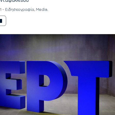
νταφυλλίδου
11 -
Ειδησεογραφία
Media