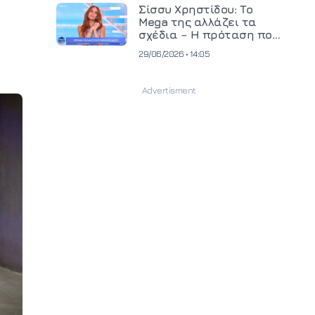
και ανεβάζει τον πήχη
Σίσσυ Χρηστίδου: Το
στην παραγωγή
Mega της αλλάζει τα
οπτικοακουστικού
σχέδια – Η πρόταση που
περιεχομένου
θα κρίνει το μέλλον της
29/06/2026 • 14:05