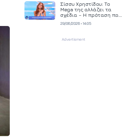
και ανεβάζει τον πήχη
Σίσσυ Χρηστίδου: Το
στην παραγωγή
Mega της αλλάζει τα
οπτικοακουστικού
σχέδια – Η πρόταση που
περιεχομένου
θα κρίνει το μέλλον της
29/06/2026 • 14:05