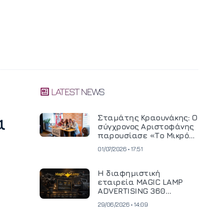
LATEST NEWS
α
Σταμάτης Κραουνάκης: Ο
σύγχρονος Αριστοφάνης
παρουσίασε «Το Μικρό
Μοναστηράκι» του
01/07/2026 • 17:51
Η διαφημιστική
εταιρεία MAGIC LAMP
ADVERTISING 360
επενδύει σε
29/06/2026 • 14:09
κινηματογραφική
τεχνολογία νέας γενιάς