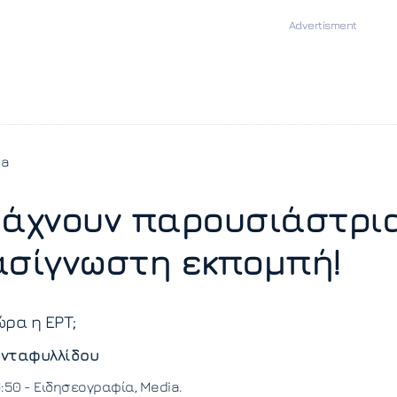
ia
Ψάχνουν παρουσιάστρι
ασίγνωστη εκπομπή!
ώρα η ΕΡΤ;
νταφυλλίδου
1:50 -
Ειδησεογραφία
Media