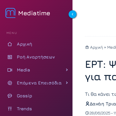
Mediatime
MENU
Αρχική
Αρχική
»
Med
Ροή Αναρτήσεων
ΕΡΤ: 
Media
για π
Επόμενα Επεισόδια
Τι θα κάνει τ
Gossip
Δανάη Τρια
Trends
28/06/2025 • 1