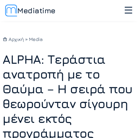
Mediatime
Αρχική
»
Media
ALPHA: Τεράστια
ανατροπή με το
Θαύμα – Η σειρά που
θεωρούνταν σίγουρη
μένει εκτός
προγράμματος