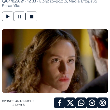
04/12/2024 • 12:33 -
Ειδησεογραφία
Media
Επόμενα
Επεισόδια
ΧΡΟΝΟΣ ΑΝΑΓΝΩΣΗΣ:
2 λεπτά