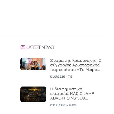
LATEST NEWS
Σταμάτης Κραουνάκης: Ο
σύγχρονος Αριστοφάνης
παρουσίασε «Το Μικρό
Μοναστηράκι» του
01/07/2026 • 17:51
Η διαφημιστική
εταιρεία MAGIC LAMP
ADVERTISING 360
επενδύει σε
29/06/2026 • 14:09
κινηματογραφική
τεχνολογία νέας γενιάς