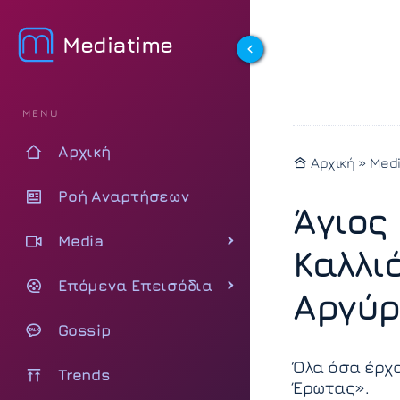
Mediatime
MENU
Αρχική
Αρχική
»
Med
Ροή Αναρτήσεων
Άγιος
Media
Καλλι
Επόμενα Επεισόδια
Αργύρ
Gossip
Όλα όσα έρχο
Trends
Έρωτας».