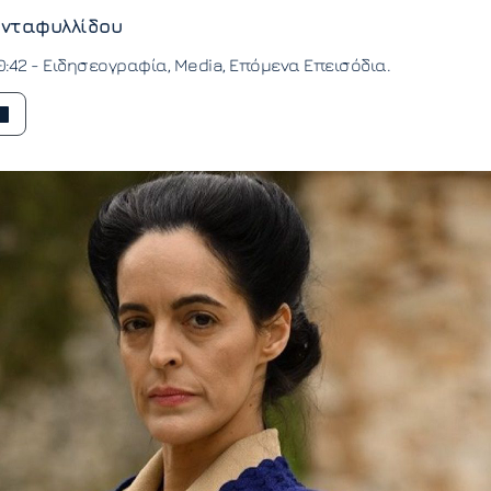
νταφυλλίδου
0:42 -
Ειδησεογραφία
Media
Επόμενα Επεισόδια