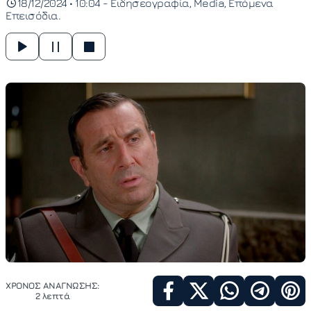
18/12/2024 • 10:04 -
Ειδησεογραφία
Media
Επόμενα
Επεισόδια
ΧΡΟΝΟΣ ΑΝΑΓΝΩΣΗΣ:
2 λεπτά