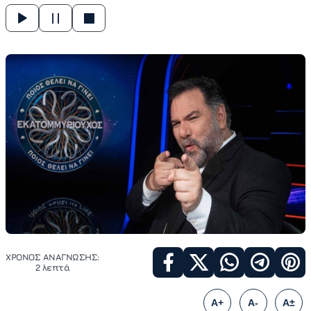
ΧΡΟΝΟΣ ΑΝΑΓΝΩΣΗΣ:
2 λεπτά
A+
A-
A±