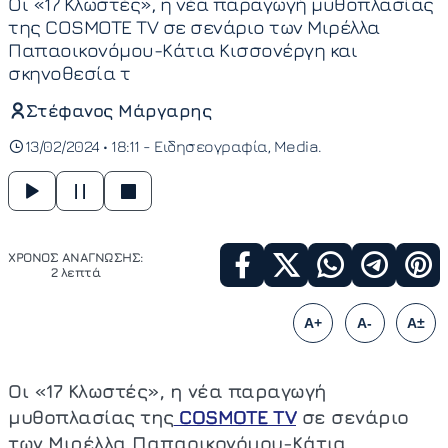
Οι «17 Κλωστές», η νέα παραγωγή μυθοπλασίας
της COSMOTE TV σε σενάριο των Μιρέλλα
Παπαοικονόμου-Κάτια Κισσονέργη και
σκηνοθεσία τ
Στέφανος Μάργαρης
13/02/2024 • 18:11 -
Ειδησεογραφία
Media
ΧΡΟΝΟΣ ΑΝΑΓΝΩΣΗΣ:
2 λεπτά
A+
A-
A±
Οι «17 Κλωστές», η νέα παραγωγή
μυθοπλασίας της
COSMOTE TV
σε σενάριο
των Μιρέλλα Παπαοικονόμου-Κάτια