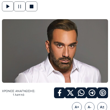
ΧΡΟΝΟΣ ΑΝΑΓΝΩΣΗΣ:
1 λεπτό
A+
A-
A±