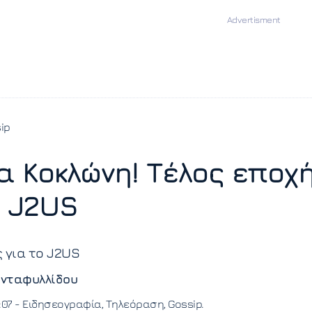
ip
ια Κοκλώνη! Τέλος εποχ
ο J2US
 για το J2US
νταφυλλίδου
:07 -
Ειδησεογραφία
Τηλεόραση
Gossip