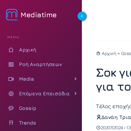
Mediatime
MENU
Αρχική
Αρχική
»
Goss
Ροή Αναρτήσεων
Σοκ γ
Media
για τ
Επόμενα Επεισόδια
Τέλος εποχής
Gossip
Δανάη Τρια
Trends
20/07/2024 • 13