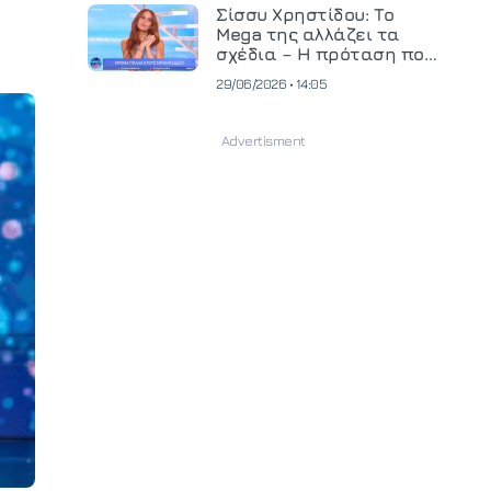
και ανεβάζει τον πήχη
Σίσσυ Χρηστίδου: Το
στην παραγωγή
Mega της αλλάζει τα
οπτικοακουστικού
σχέδια – Η πρόταση που
περιεχομένου
θα κρίνει το μέλλον της
29/06/2026 • 14:05