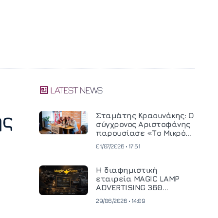
LATEST NEWS
ής
Σταμάτης Κραουνάκης: Ο
σύγχρονος Αριστοφάνης
παρουσίασε «Το Μικρό
Μοναστηράκι» του
01/07/2026 • 17:51
Η διαφημιστική
εταιρεία MAGIC LAMP
ADVERTISING 360
επενδύει σε
29/06/2026 • 14:09
κινηματογραφική
τεχνολογία νέας γενιάς