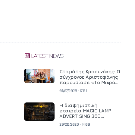
LATEST NEWS
Σταμάτης Κραουνάκης: Ο
σύγχρονος Αριστοφάνης
παρουσίασε «Το Μικρό
Μοναστηράκι» του
01/07/2026 • 17:51
Η διαφημιστική
εταιρεία MAGIC LAMP
ADVERTISING 360
επενδύει σε
29/06/2026 • 14:09
κινηματογραφική
τεχνολογία νέας γενιάς