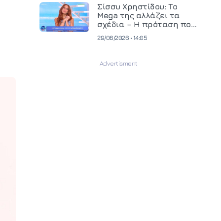
και ανεβάζει τον πήχη
Σίσσυ Χρηστίδου: Το
στην παραγωγή
Mega της αλλάζει τα
οπτικοακουστικού
σχέδια – Η πρόταση που
περιεχομένου
θα κρίνει το μέλλον της
29/06/2026 • 14:05