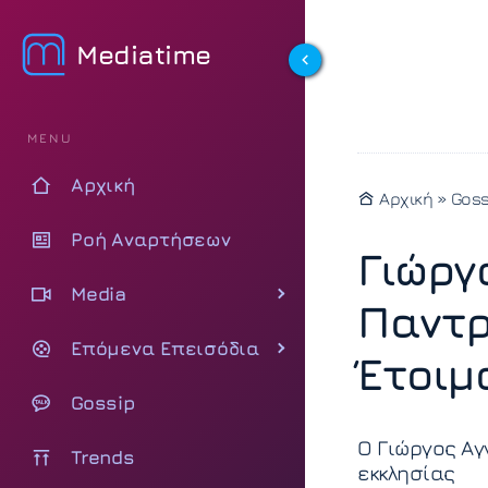
Mediatime
MENU
Αρχική
Αρχική
»
Goss
Ροή Αναρτήσεων
Γιώργ
Media
Παντρ
Επόμενα Επεισόδια
Έτοιμ
Gossip
O Γιώργος Αγ
Trends
εκκλησίας