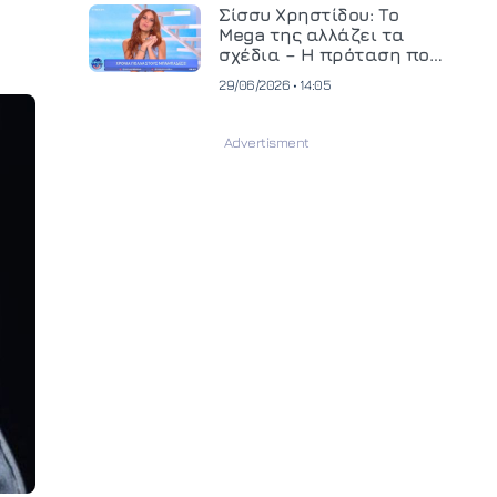
και ανεβάζει τον πήχη
Σίσσυ Χρηστίδου: Το
στην παραγωγή
Mega της αλλάζει τα
οπτικοακουστικού
σχέδια – Η πρόταση που
περιεχομένου
θα κρίνει το μέλλον της
29/06/2026 • 14:05