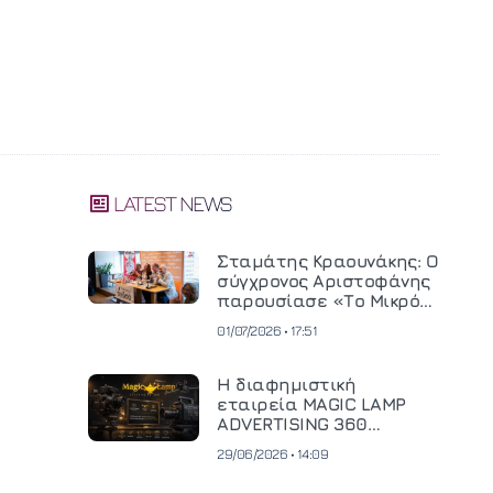
LATEST NEWS
Σταμάτης Κραουνάκης: Ο
σύγχρονος Αριστοφάνης
παρουσίασε «Το Μικρό
Μοναστηράκι» του
01/07/2026 • 17:51
Η διαφημιστική
εταιρεία MAGIC LAMP
ADVERTISING 360
επενδύει σε
29/06/2026 • 14:09
κινηματογραφική
τεχνολογία νέας γενιάς