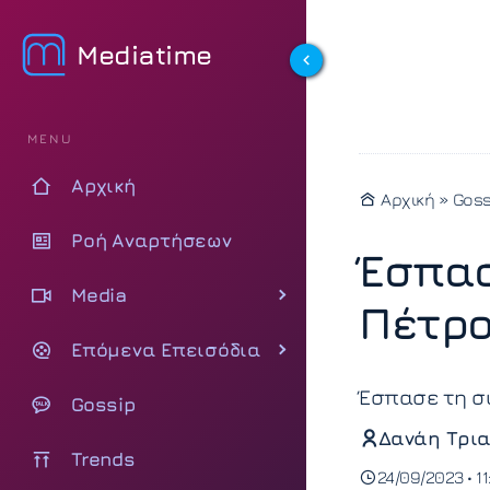
Mediatime
MENU
Αρχική
Αρχική
»
Goss
Ροή Αναρτήσεων
Έσπασ
Media
Πέτρο
Επόμενα Επεισόδια
Έσπασε τη σι
Gossip
Δανάη Τρια
Trends
24/09/2023 • 11