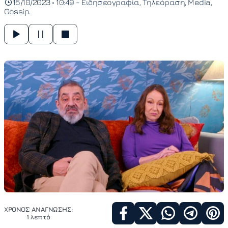
15/10/2023 • 10:49 -
Ειδησεογραφία
Τηλεόραση
Media
Gossip
ΧΡΟΝΟΣ ΑΝΑΓΝΩΣΗΣ:
1 λεπτό