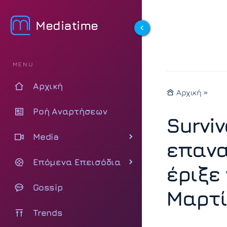
Mediatime
MENU
Αρχική
Αρχική
»
Ροή Αναρτήσεων
Surviv
Media
επανα
Επόμενα Επεισόδια
έριξε
Gossip
Μαρτί
Trends