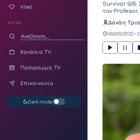
Survivor 9/6
Viral
τον Profesor,
Δανάη Τρια
EXTRA
09/06/2022 • 2
Κανάλια TV
Πρόγραμμα TV
Επικοινωνία
Dark mode