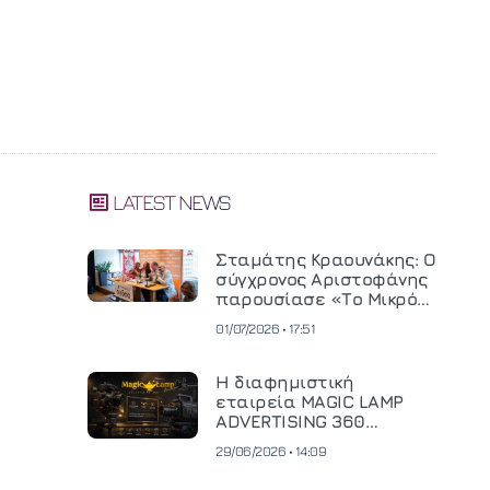
LATEST NEWS
Σταμάτης Κραουνάκης: Ο
σύγχρονος Αριστοφάνης
παρουσίασε «Το Μικρό
Μοναστηράκι» του
01/07/2026 • 17:51
Η διαφημιστική
εταιρεία MAGIC LAMP
ADVERTISING 360
επενδύει σε
29/06/2026 • 14:09
κινηματογραφική
τεχνολογία νέας γενιάς