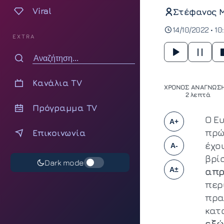
Viral
Στέφανος 
14/10/2022 • 10
EXTRA
Κανάλια TV
ΧΡΟΝΟΣ ΑΝΑΓΝΩΣΗ
2 λεπτά
Πρόγραμμα TV
Ο Ε
A+
πρώ
Επικοινωνία
έχο
A-
βρί
Dark mode
A±
απρ
περ
πραγ
κατο
εξώ