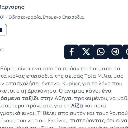
Μάργαρης
:07 -
Ειδησεογραφία
Επόμενα Επεισόδια
Σ:
υθύμης είναι ένα από τα πρόσωπα που, από τα
τα κιόλας επεισόδια της σειράς Τρία Μίλια, μας
υν απασχολήσει έντονα. Κυρίως για το λόγο που
σκεται στη Δρακόνησο.
Ο άντρας κάνει ένα
όσμενο ταξίδι στην Αθήνα
, προκειμένου, να μάθ
ισσότερα πράγματα για τη
Λίζα
και ποια
ματικά ειναι. Ti θέλει απο αυτόν και τους λοιπο
ίκους του νησιού. Εκείνος,
πιστεύοντας ότι είνα
γαμη κόρη του Τίμου
, θεωρεί ότι τον έχει πλησι