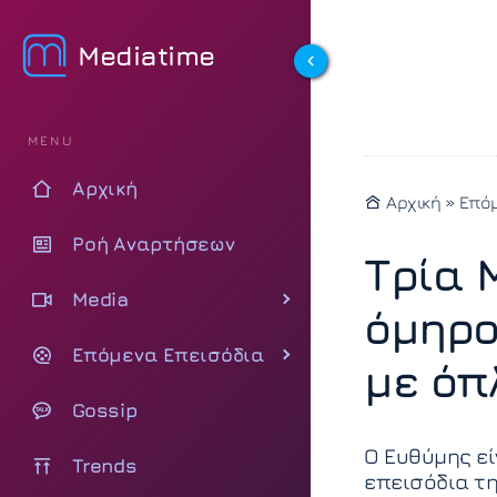
Mediatime
MENU
Αρχική
Αρχική
»
Επόμ
Ροή Αναρτήσεων
Τρία 
Media
όμηρο
Επόμενα Επεισόδια
με όπ
Gossip
Ο Ευθύμης εί
Trends
επεισόδια τη