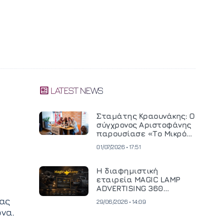
LATEST NEWS
Σταμάτης Κραουνάκης: Ο
σύγχρονος Αριστοφάνης
παρουσίασε «Το Μικρό
Μοναστηράκι» του
01/07/2026 • 17:51
Η διαφημιστική
εταιρεία MAGIC LAMP
ADVERTISING 360
επενδύει σε
λας
29/06/2026 • 14:09
κινηματογραφική
ονα.
τεχνολογία νέας γενιάς