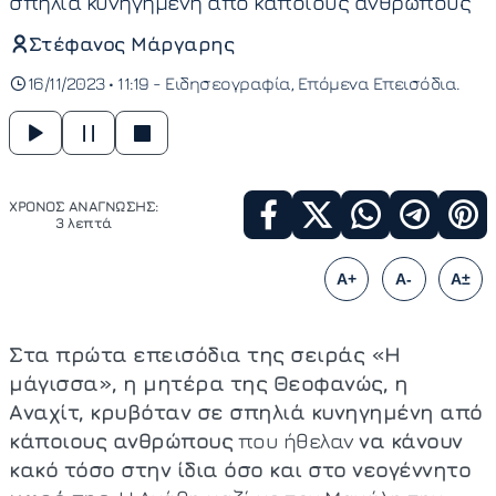
σπηλιά κυνηγημένη από κάποιους ανθρώπους
Στέφανος Μάργαρης
16/11/2023 • 11:19 -
Ειδησεογραφία
Επόμενα Επεισόδια
ΧΡΟΝΟΣ ΑΝΑΓΝΩΣΗΣ:
3 λεπτά
A+
A-
A±
Στα πρώτα επεισόδια της σειράς «Η
μάγισσα», η μητέρα της Θεοφανώς, η
Αναχίτ, κρυβόταν σε σπηλιά κυνηγημένη από
κάποιους ανθρώπους
που ήθελαν
να κάνουν
κακό τόσο στην ίδια όσο και στο νεογέννητο