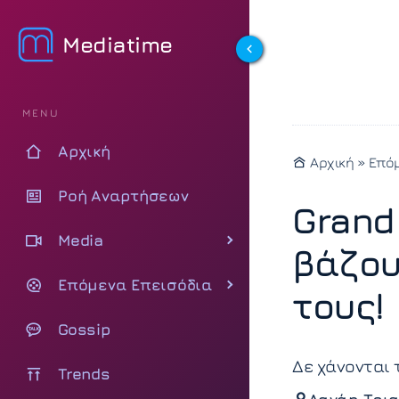
Mediatime
MENU
Αρχική
Αρχική
»
Επόμ
Ροή Αναρτήσεων
Grand
Media
βάζου
Επόμενα Επεισόδια
τους!
Gossip
Δε χάνονται 
Trends