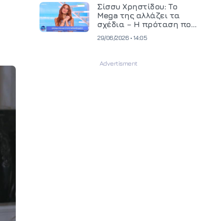
και ανεβάζει τον πήχη
Σίσσυ Χρηστίδου: Το
στην παραγωγή
Mega της αλλάζει τα
οπτικοακουστικού
σχέδια – Η πρόταση που
περιεχομένου
θα κρίνει το μέλλον της
29/06/2026 • 14:05