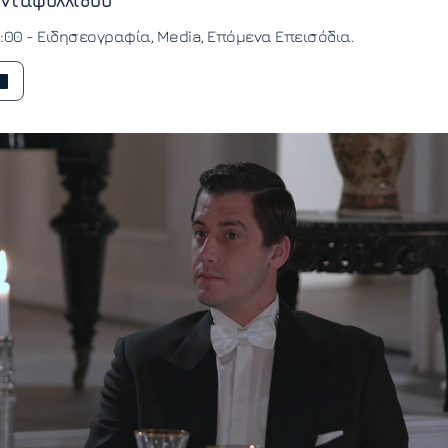
νταφυλλίδου
1:00 -
Ειδησεογραφία
Media
Επόμενα Επεισόδια