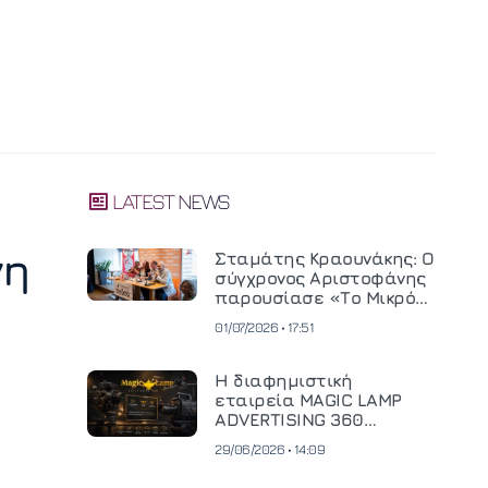
LATEST NEWS
νη
Σταμάτης Κραουνάκης: Ο
σύγχρονος Αριστοφάνης
παρουσίασε «Το Μικρό
Μοναστηράκι» του
01/07/2026 • 17:51
Η διαφημιστική
εταιρεία MAGIC LAMP
ADVERTISING 360
επενδύει σε
29/06/2026 • 14:09
κινηματογραφική
τεχνολογία νέας γενιάς