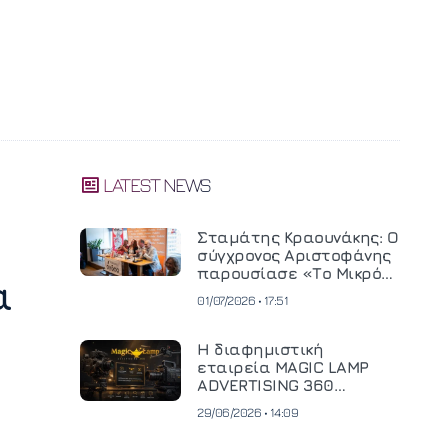
LATEST NEWS
Σταμάτης Κραουνάκης: Ο
σύγχρονος Αριστοφάνης
παρουσίασε «Το Μικρό
ά
Μοναστηράκι» του
01/07/2026 • 17:51
Η διαφημιστική
εταιρεία MAGIC LAMP
ADVERTISING 360
επενδύει σε
29/06/2026 • 14:09
κινηματογραφική
τεχνολογία νέας γενιάς