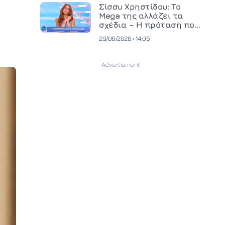
και ανεβάζει τον πήχη
Σίσσυ Χρηστίδου: Το
στην παραγωγή
Mega της αλλάζει τα
οπτικοακουστικού
σχέδια – Η πρόταση που
περιεχομένου
θα κρίνει το μέλλον της
29/06/2026 • 14:05