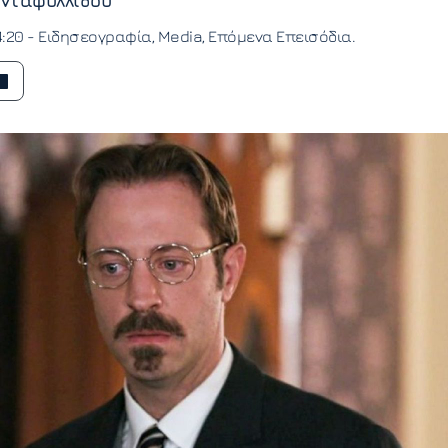
νταφυλλίδου
4:20 -
Ειδησεογραφία
Media
Επόμενα Επεισόδια