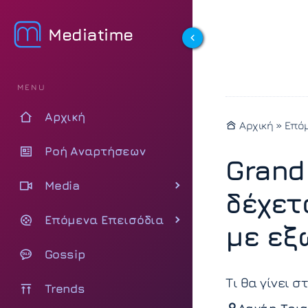
Mediatime
MENU
Αρχική
Αρχική
»
Επόμ
Ροή Αναρτήσεων
Grand
Media
δέχετ
Επόμενα Επεισόδια
με εξ
Gossip
Τι θα γίνει σ
Trends