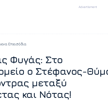
ενα Επεισόδια
ς Φυγάς: Στο
ομείο ο Στέφανος-Θύμ
όντρας μεταξύ
τας και Νότας!