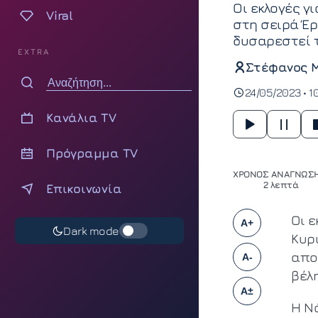
Οι εκλογές γ
Viral
στη σειρά Έ
δυσαρεστεί 
EXTRA
Στέφανος 
24/05/2023 • 1
Κανάλια TV
Πρόγραμμα TV
ΧΡΟΝΟΣ ΑΝΑΓΝΩΣΗ
2 λεπτά
Επικοινωνία
Οι 
A+
Dark mode
Κυρ
απο
A-
βέλ
A±
Η Ν