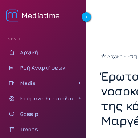
Mediatime
MENU
Αρχική
Αρχική
»
Επόμ
Ροή Αναρτήσεων
Έρωτα
Media
νοσοκ
Επόμενα Επεισόδια
της κ
Gossip
Μαργέ
Trends