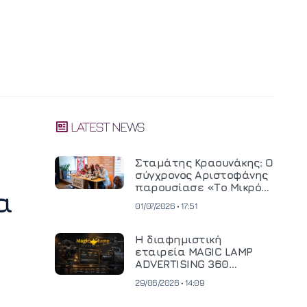
LATEST NEWS
Σταμάτης Κραουνάκης: Ο
σύγχρονος Αριστοφάνης
παρουσίασε «Το Μικρό
α
Μοναστηράκι» του
01/07/2026 • 17:51
Η διαφημιστική
εταιρεία MAGIC LAMP
ADVERTISING 360
επενδύει σε
29/06/2026 • 14:09
κινηματογραφική
τεχνολογία νέας γενιάς