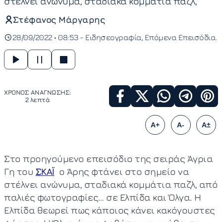
στέλνει ανώνυμα, σταδιακά κομμάτια παζλ,
Στέφανος Μάργαρης
28/09/2022 • 08:53 -
Ειδησεογραφία
Επόμενα Επεισόδια
ΧΡΟΝΟΣ ΑΝΑΓΝΩΣΗΣ:
2 λεπτά
A+
A-
A±
Στο προηγούμενο επεισόδιο της σειράς Άγρια
Γη του
ΣΚΑΪ
ο Άρης φτάνει στο σημείο να
στέλνει ανώνυμα, σταδιακά κομμάτια παζλ, από
παλιές φωτογραφίες… σε Ελπίδα και Όλγα. Η
Ελπίδα θεωρεί πως κάποιος κάνει κακόγουστες