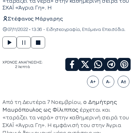
«ταράζει τα νερά» στην καθημερινή σειρά του
ΣΚΑΪ «Άγρια Γη». Η
Στέφανος Μάργαρης
07/11/2022 • 13:36 -
Ειδησεογραφία
Επόμενα Επεισόδια
ΧΡΟΝΟΣ ΑΝΑΓΝΩΣΗΣ:
2 λεπτά
A+
A-
A±
Από τη Δευτέρα 7 Νοεμβρίου,
ο Δημήτρης
Μαυρόπουλος ως Φίλιππος
έρχεται και
«ταράζει τα νερά» στην καθημερινή σειρά του
ΣΚΑΪ «Άγρια Γη». Η εμφάνισή του στην Άγρια
Πλαγιά δημιουργεί νέες εντάσεις και