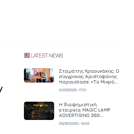
LATEST NEWS
Σταμάτης Κραουνάκης: Ο
σύγχρονος Αριστοφάνης
παρουσίασε «Το Μικρό
ν
Μοναστηράκι» του
01/07/2026 • 17:51
Η διαφημιστική
εταιρεία MAGIC LAMP
ADVERTISING 360
επενδύει σε
29/06/2026 • 14:09
κινηματογραφική
τεχνολογία νέας γενιάς