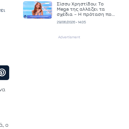
και ανεβάζει τον πήχη
Σίσσυ Χρηστίδου: Το
στην παραγωγή
ει
Mega της αλλάζει τα
οπτικοακουστικού
σχέδια – Η πρόταση που
περιεχομένου
θα κρίνει το μέλλον της
29/06/2026 • 14:05
να
ά, ο