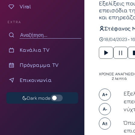
Εξελίξεις πο
Viral
επεισόδια τη
και επηρεάζ
EXTRA
Στέφανος 
18/04/2023 • 16
Κανάλια TV
Πρόγραμμα TV
ΧΡΟΝΟΣ ΑΝΑΓΝΩΣΗ
2 λεπτά
Επικοινωνία
Εξε
A+
Dark mode
επε
νύχ
A-
Όπω
A±
επισ