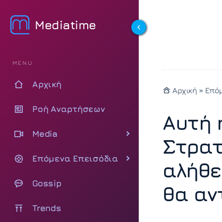
Mediatime
MENU
Αρχική
Αρχική
»
Επόμ
Ροή Αναρτήσεων
Αυτή 
Media
Στρατ
Επόμενα Επεισόδια
αλήθε
Gossip
θα αν
Trends