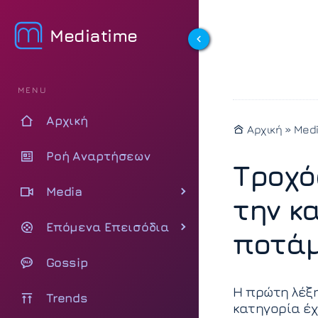
Mediatime
MENU
Αρχική
Αρχική
»
Med
Ροή Αναρτήσεων
Τροχό
Media
την κ
Επόμενα Επεισόδια
ποτά
Gossip
Η πρώτη λέξη
Trends
κατηγορία έχ