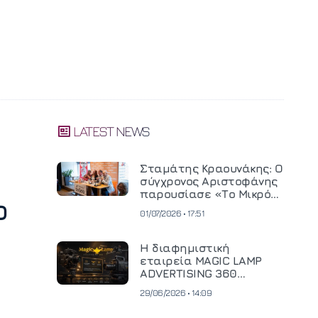
LATEST NEWS
Σταμάτης Κραουνάκης: Ο
σύγχρονος Αριστοφάνης
παρουσίασε «Το Μικρό
ο
Μοναστηράκι» του
01/07/2026 • 17:51
Η διαφημιστική
εταιρεία MAGIC LAMP
ADVERTISING 360
επενδύει σε
29/06/2026 • 14:09
κινηματογραφική
τεχνολογία νέας γενιάς