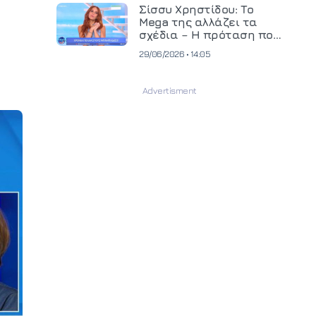
και ανεβάζει τον πήχη
Σίσσυ Χρηστίδου: Το
στην παραγωγή
Mega της αλλάζει τα
οπτικοακουστικού
σχέδια – Η πρόταση που
περιεχομένου
θα κρίνει το μέλλον της
29/06/2026 • 14:05